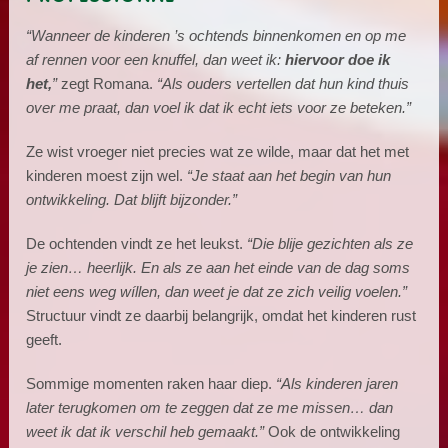
“Wanneer de kinderen ’s ochtends binnenkomen en op me
af rennen voor een knuffel, dan weet ik:
hiervoor doe ik
het,
”
zegt Romana.
“Als ouders vertellen dat hun kind thuis
over me praat, dan voel ik dat ik echt iets voor ze beteken.”
Ze wist vroeger niet precies wat ze wilde, maar dat het met
kinderen moest zijn wel.
“Je staat aan het begin van hun
ontwikkeling. Dat blijft bijzonder.”
De ochtenden vindt ze het leukst.
“Die blije gezichten als ze
je zien… heerlijk. En als ze aan het einde van de dag soms
niet eens weg wíllen, dan weet je dat ze zich veilig voelen.”
Structuur vindt ze daarbij belangrijk, omdat het kinderen rust
geeft.
Sommige momenten raken haar diep.
“Als kinderen jaren
later terugkomen om te zeggen dat ze me missen… dan
weet ik dat ik verschil heb gemaakt.”
Ook de ontwikkeling