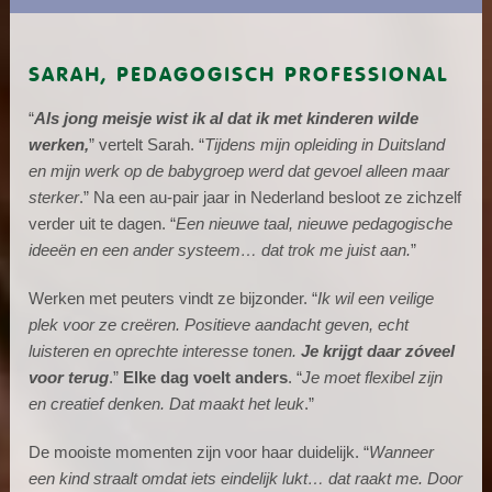
SARAH, PEDAGOGISCH PROFESSIONAL
“
Als jong meisje wist ik al dat ik met kinderen wilde
werken,
” vertelt Sarah. “
Tijdens mijn opleiding in Duitsland
en mijn werk op de babygroep werd dat gevoel alleen maar
sterker
.” Na een au-pair jaar in Nederland besloot ze zichzelf
verder uit te dagen. “
Een nieuwe taal, nieuwe pedagogische
ideeën en een ander systeem… dat trok me juist aan.
”
Werken met peuters vindt ze bijzonder. “
Ik wil een veilige
plek voor ze creëren. Positieve aandacht geven, echt
luisteren en oprechte interesse tonen.
Je krijgt daar zóveel
voor terug
.”
Elke dag voelt anders
. “
Je moet flexibel zijn
en creatief denken. Dat maakt het leuk
.”
De mooiste momenten zijn voor haar duidelijk. “
Wanneer
een kind straalt omdat iets eindelijk lukt… dat raakt me. Door