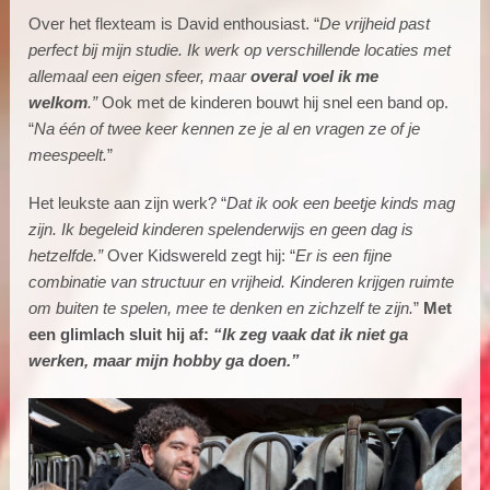
Over het flexteam is David enthousiast. “
De vrijheid past
perfect bij mijn studie. Ik werk op verschillende locaties met
allemaal een eigen sfeer, maar
overal voel ik me
welkom
.”
Ook met de kinderen bouwt hij snel een band op.
“
Na één of twee keer kennen ze je al en vragen ze of je
meespeelt.
”
Het leukste aan zijn werk? “
Dat ik ook een beetje kinds mag
zijn. Ik begeleid kinderen spelenderwijs en geen dag is
hetzelfde.”
Over Kidswereld zegt hij: “
Er is een fijne
combinatie van structuur en vrijheid. Kinderen krijgen ruimte
om buiten te spelen, mee te denken en zichzelf te zijn.
”
Met
een glimlach sluit hij af:
“Ik zeg vaak dat ik niet ga
werken, maar mijn hobby ga doen.”