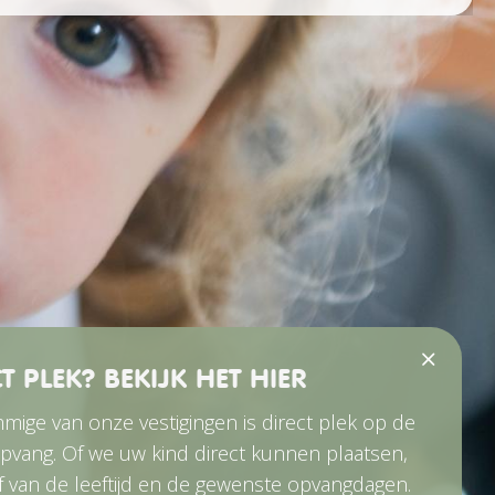
T PLEK? BEKIJK HET HIER
ige van onze vestigingen is direct plek op de
pvang. Of we uw kind direct kunnen plaatsen,
f van de leeftijd en de gewenste opvangdagen.