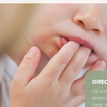
DIREC
Op somm
kindero
hangt a