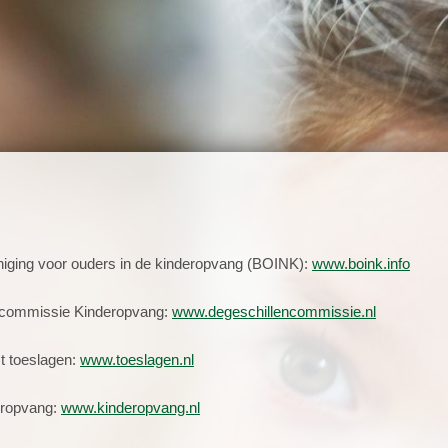
iging voor ouders in de kinderopvang (BOINK):
www.boink.info
ncommissie Kinderopvang:
www.degeschillencommissie.nl
t toeslagen:
www.toeslagen.nl
eropvang:
www.kinderopvang.nl