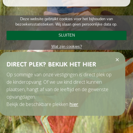
Deze website gebruikt cookies voor het bijhouden van
bezoekersstatistieken. Wij slaan geen persoonlijke data op.
SLUITEN
Wat zijn cookies?
DIRECT PLEK? BEKIJK HET HIER
Op sommige van onze vestigingen is direct plek op
de kinderopvang. Of we uw kind direct kunnen
plaatsen, hangt af van de leeftijd en de gewenste
opvangdagen.
Bekijk de beschikbare plekken
hier
.