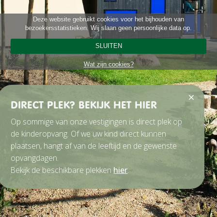
Deze website gebruikt cookies voor het bijhouden van
bezoekersstatistieken. Wij slaan geen persoonlijke data op.
SLUITEN
Wat zijn cookies?
DIRECT PLEK? BEKIJK HET HIER
Op sommige van onze vestigingen is direct plek op
de kinderopvang. Of we uw kind direct kunnen
plaatsen, hangt af van de leeftijd en de gewenste
opvangdagen.
Bekijk de beschikbare plekken
hier
.