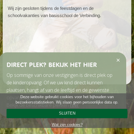
Wij zijn gesloten tijdens de feestdagen en de
schoolvakanties van basisschool de Verbinding.
DIRECT PLEK? BEKIJK HET HIER
Op sommige van onze vestigingen is direct plek op
de kinderopvang. Of we uw kind direct kunnen
plaatsen, hangt af van de leeftijd en de gewenste
opvangdagen.
Deze website gebruikt cookies voor het bijhouden van
bezoekersstatistieken. Wij slaan geen persoonlijke data op.
Bekijk de beschikbare plekken
hier
.
SLUITEN
Wat zijn cookies?