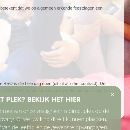
 betekent dat we op algemeen erkende feestdagen een
O is die hele dag open (dit zit al in het contract). De
 de BSO dient er een studiedag te worden aangevraagd (en
T PLEK? BEKIJK HET HIER
ige van onze vestigingen is direct plek op de
pvang. Of we uw kind direct kunnen plaatsen,
f van de leeftijd en de gewenste opvangdagen.