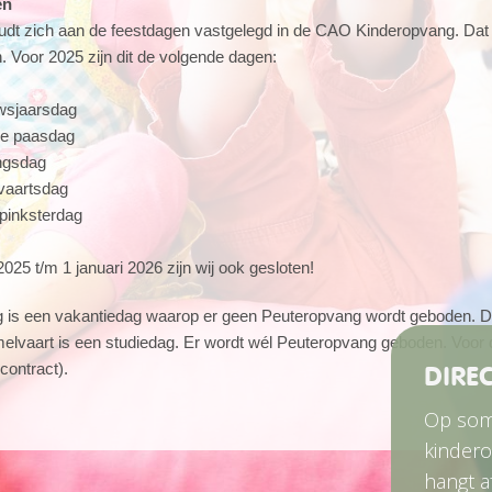
en
udt zich aan de feestdagen vastgelegd in de CAO Kinderopvang. Dat
jn. Voor 2025 zijn dit de volgende dagen:
uwsjaarsdag
de paasdag
ingsdag
vaartsdag
 pinksterdag
25 t/m 1 januari 2026 zijn wij ook gesloten!
 is een vakantiedag waarop er geen Peuteropvang wordt geboden. De BS
melvaart is een studiedag. Er wordt wél Peuteropvang geboden. Voor
 contract).
DIREC
Op somm
kindero
hangt a