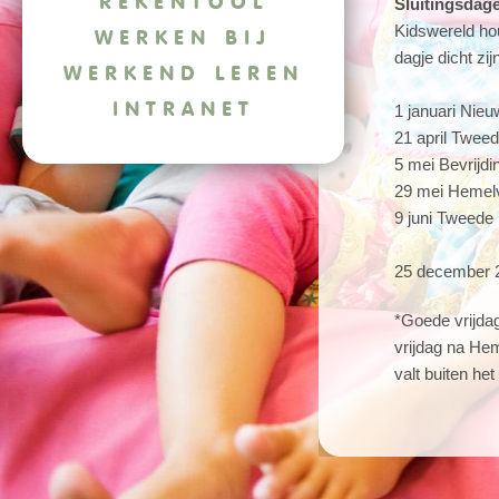
REKENTOOL
Sluitingsdag
Kidswereld ho
WERKEN BIJ
dagje dicht zi
WERKEND LEREN
INTRANET
1 januari Nie
21 april Twee
5 mei Bevrijd
29 mei Hemel
9 juni Tweede
25 december 20
*Goede vrijdag
vrijdag na He
valt buiten het