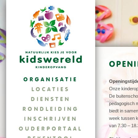
OPENI
ORGANISATIE
Openingstijd
LOCATIES
Onze kinderopv
De buitenschoo
DIENSTEN
pedagogisch m
RONDLEIDING
biedt in samen
INSCHRIJVEN
week tussen k
van 7.30 – 18.
OUDERPORTAAL