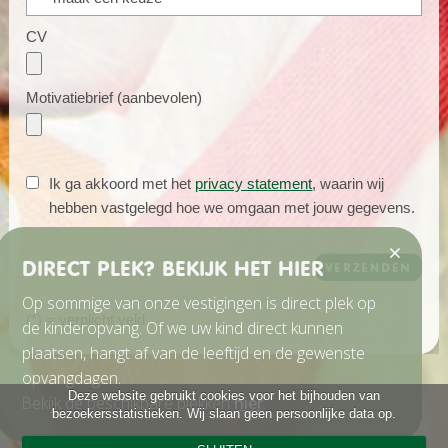
CV
Motivatiebrief (aanbevolen)
Ik ga akkoord met het
privacy statement
, waarin wij
hebben vastgelegd hoe we omgaan met jouw gegevens.
DIRECT PLEK? BEKIJK HET HIER
Op sommige van onze vestigingen is direct plek op
(*)
= verplicht veld
de kinderopvang. Of we uw kind direct kunnen
plaatsen, hangt af van de leeftijd en de gewenste
opvangdagen.
Deze website gebruikt cookies voor het bijhouden van
Bekijk de beschikbare plekken
hier
.
bezoekersstatistieken. Wij slaan geen persoonlijke data op.