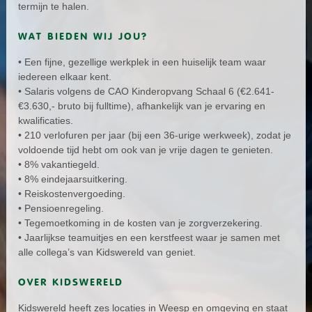
termijn te halen.
WAT BIEDEN WIJ JOU?
• Een fijne, gezellige werkplek in een huiselijk team waar
iedereen elkaar kent.
• Salaris volgens de CAO Kinderopvang Schaal 6 (€2.641-
€3.630,- bruto bij fulltime), afhankelijk van je ervaring en
kwalificaties.
• 210 verlofuren per jaar (bij een 36-urige werkweek), zodat je
voldoende tijd hebt om ook van je vrije dagen te genieten.
• 8% vakantiegeld.
• 8% eindejaarsuitkering.
• Reiskostenvergoeding.
• Pensioenregeling.
• Tegemoetkoming in de kosten van je zorgverzekering.
• Jaarlijkse teamuitjes en een kerstfeest waar je samen met
alle collega’s van Kidswereld van geniet.
OVER KIDSWERELD
Kidswereld heeft zes locaties in Weesp en omgeving en staat