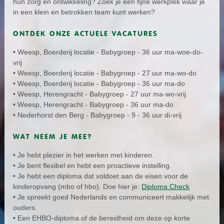
hun zorg en ontwikkeling? Zoek je een fijne werkplek waar je
in een klein en betrokken team kunt werken?
ONTDEK ONZE ACTUELE VACATURES
• Weesp, Boerderij locatie - Babygroep - 36 uur ma-woe-do-
vrij
• Weesp, Boerderij locatie - Babygroep - 27 uur ma-wo-do
• Weesp, Boerderij locatie - Babygroep - 36 uur ma-do
• Weesp, Herengracht - Babygroep - 27 uur ma-wo-vrij
• Weesp, Herengracht - Babygroep - 36 uur ma-do
• Nederhorst den Berg - Babygroep - 9 - 36 uur di-vrij
WAT NEEM JE MEE?
• Je hebt plezier in het werken met kinderen.
• Je bent flexibel en hebt een proactieve instelling.
• Je hebt een diploma dat voldoet aan de eisen voor de
kinderopvang (mbo of hbo). Doe hier je:
Diploma Check
• Je spreekt goed Nederlands en communiceert makkelijk met
ouders.
• Een EHBO-diploma of de bereidheid om deze op korte