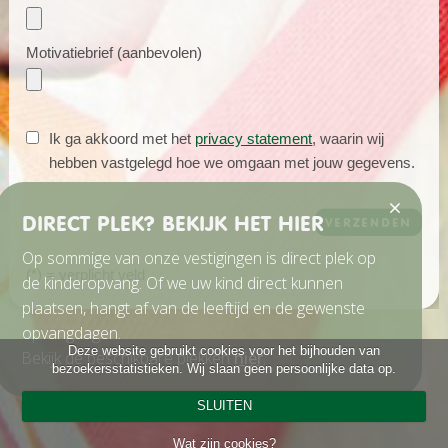
Motivatiebrief (aanbevolen)
Ik ga akkoord met het
privacy statement
, waarin wij
hebben vastgelegd hoe we omgaan met jouw gegevens.
DIRECT PLEK? BEKIJK HET HIER
Op sommige van onze vestigingen is direct plek op
(*)
= verplicht veld
de kinderopvang. Of we uw kind direct kunnen
plaatsen, hangt af van de leeftijd en de gewenste
opvangdagen.
Deze website gebruikt cookies voor het bijhouden van
Bekijk de beschikbare plekken
hier
.
bezoekersstatistieken. Wij slaan geen persoonlijke data op.
SLUITEN
Wat zijn cookies?