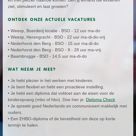
en met plezier naartoe komen. Ben jij iemand die kinderen
ziet, stimuleert en laat groeien?
ONTDEK ONZE ACTUELE VACATURES
• Weesp, Boerderij locatie - BSO - 12 uur ma-do
• Weesp, Herengracht - BSO - 22 uur ma-di-do-vrij
• Nederhorst den Berg - BSO - 15 uur ma-di-do
• Nederhorst den Berg - BSO - 9 - 28 uur ma-vrij
• Baambrugge - BSO - 14,5 uur ma-di-do
WAT NEEM JE MEE?
• Je hebt plezier in het werken met kinderen.
• Je bent flexibel en hebt een proactieve instelling.
• Je hebt een diploma dat voldoet aan de eisen voor de
kinderopvang (mbo of hbo). Doe hier je:
Diploma Check
• Je spreekt goed Nederlands en communiceert makkelijk met
ouders.
• Een EHBO-diploma of de bereidheid om deze op korte
termijn te halen.